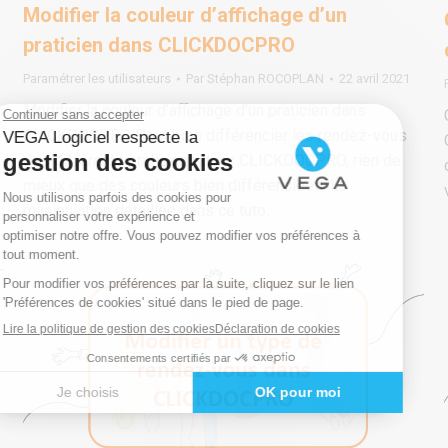
Modifier la couleur d’affichage d’un
praticien dans CLICKDOCPRO
Paramétrer les utilisateurs
Par
Stéphan ROCOPLAN
22 avril 2021
Modifier la couleur d’affichage d’un praticien dans
CLICKDOCPRO Pour bien différencier les rendez-vous
des différents praticiens dans CLICKDOCPRO, rien de
mieux que des couleurs bien différenciées. La
manipulation détaillée dans ce tuto.