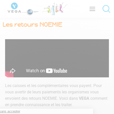
Les retours NOEMIE
Les caisses et les complémentaires vous payent. Pour
vous avertir de leurs paiements les organismes vous
envoient des retours NOEMIE. Voici dans
VEGA
comment
en prendre connaissance et les traiter.