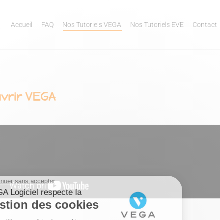
Accueil
FAQ
Nos Tutoriels VEGA
Nos Tutoriels EVE
Contact
vrir VEGA