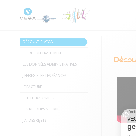
DÉCOUVRIR VEGA
JE CRÉE UN TRAITEMENT
Décou
LES DONNÉES ADMINISTRATIVES
J’ENREGISTRE LES SÉANCES
JE FACTURE
JE TÉLÉTRANSMETS
LES RETOURS NOEMIE
J’AI DES REJETS