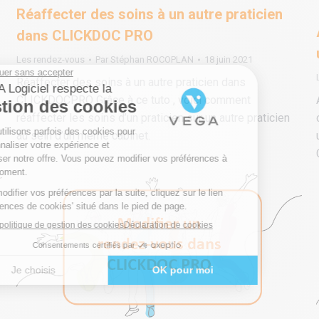
Réaffecter des soins à un autre praticien
dans CLICKDOC PRO
Les rendez-vous
Par
Stéphan ROCOPLAN
18 juin 2021
Réaffecter des soins à un autre praticien dans
CLICKDOCPRO Grâce à ce tuto , voici comment
réaffecter les soins d’un praticien sur un autre praticien
au sein d’un même cabinet.