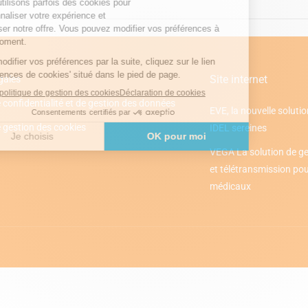
Site internet
gales
 confidentialité et de gestion des données
EVE, la nouvelle solutio
e gestion des cookies
IDEL sereines
VEGA La solution de ge
et télétransmission pour
médicaux