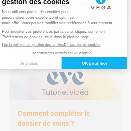
Je facture pour mes
collègues
Débuter dans EVE
,
EVE
,
Facturer les Soins d'un Patient
Comment compléter le
dossier de soins ?