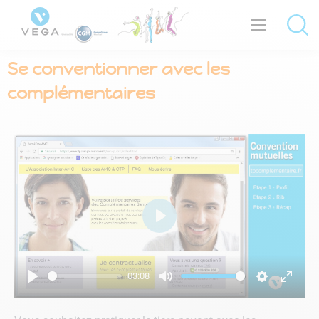
Se conventionner avec les
complémentaires
Play
03:08
Play
Mute
Settings
Enter
fullsc