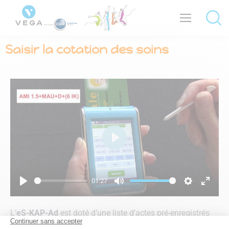
Saisir la cotation des soins
Play
01:27
Play
Mute
Settings
Enter
fullsc
L’
eS-KAP-Ad
est doté d’une liste d’actes pré-enregistrés
qui permet de saisir la cotation en un seul clic sur le