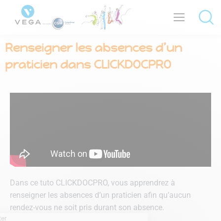
Renseigner les absences d’un
praticien dans CLICKDOCPRO
Dans ce tuto CLICKDOCPRO, vous apprendrez à
renseigner les absences d’un praticien afin qu’aucun
rendez-vous ne soit pris durant son absence.