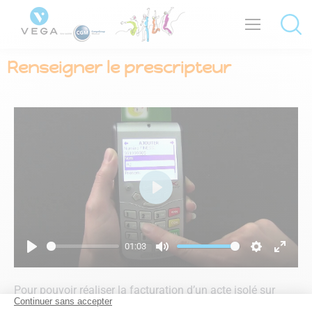
Renseigner le prescripteur
Play
01:03
Play
Mute
Settings
Enter
fullsc
Pour pouvoir réaliser la facturation d’un acte isolé sur
votre
Vital’Act 3S
vous devez saisir les informations