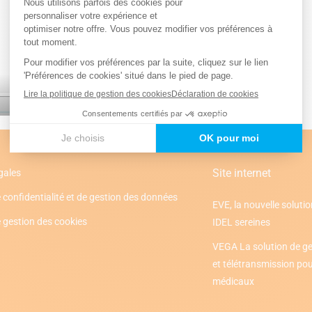
01:14
Mute
Settings
Enter
fullscreen
Site internet
gales
 confidentialité et de gestion des données
EVE, la nouvelle solutio
e gestion des cookies
IDEL sereines
VEGA La solution de ge
et télétransmission pour
médicaux