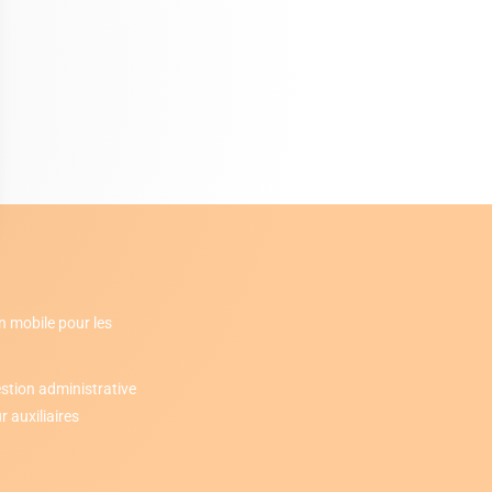
n mobile pour les
stion administrative
 auxiliaires