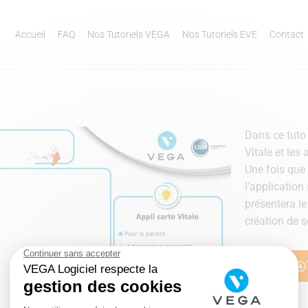
Accueil
FAQ
Nos Tutoriels VEGA
Nos Tutoriels EVE
Contact
Dans ce tuto
Vitale et les
Une fois que 
l’application
présentera l
création de 