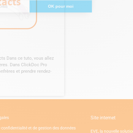
cts Dans ce tuto, vous allez
rères. Dans ClickDoc Pro
nfrères et prendre rendez-
Site internet
gales
 confidentialité et de gestion des données
EVE, la nouvelle solutio