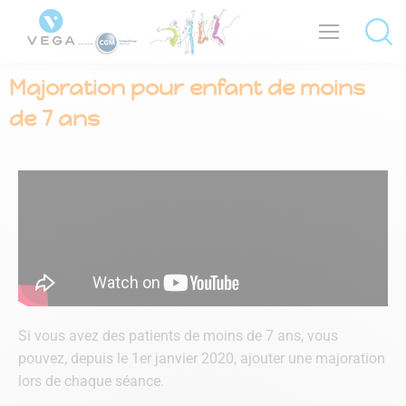
Majoration pour enfant de moins
de 7 ans
Si vous avez des patients de moins de 7 ans, vous
pouvez, depuis le 1er janvier 2020, ajouter une majoration
lors de chaque séance.