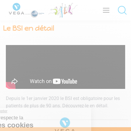
Le BSI en détail
Depuis le 1er janvier 2020 le BSI est obligatoire pour les
patients de plus de 90 ans. Découvrez-le en détail.