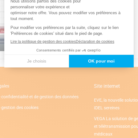
01:58
Mute
Settings
Enter
fullscreen
Site internet
gales
 confidentialité et de gestion des données
EVE, la nouvelle solutio
e gestion des cookies
IDEL sereines
VEGA La solution de ge
et télétransmission pour
médicaux