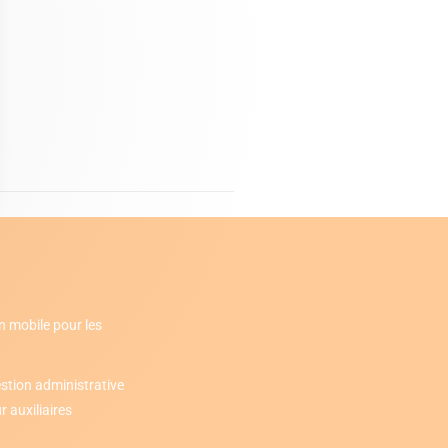
n mobile pour les
stion administrative
 auxiliaires