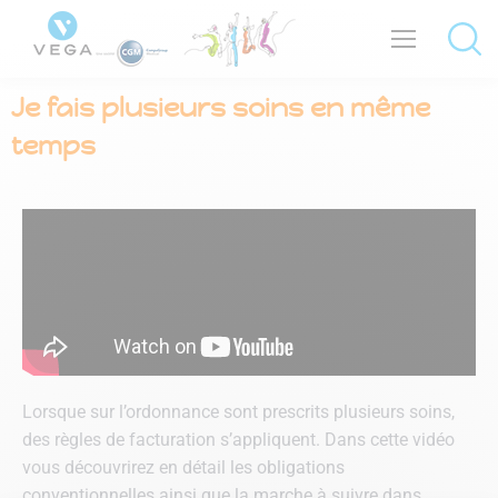
Je fais plusieurs soins en même
temps
Lorsque sur l’ordonnance sont prescrits plusieurs soins,
des règles de facturation s’appliquent. Dans cette vidéo
vous découvrirez en détail les obligations
conventionnelles ainsi que la marche à suivre dans