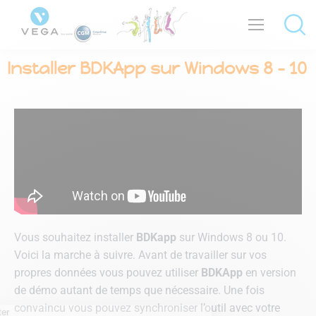
Installer BDKApp sur Windows 8 – 10
Vous souhaitez installer
BDKapp
sur Windows 8 ou 10.
Voici la marche à suivre. Avant de travailler sur vos
propres données vous pouvez utiliser
BDKApp
en version
de démo autant de temps que nécessaire. Une fois
convaincu vous pouvez synchroniser l’outil avec votre