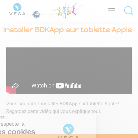
Installer BDKApp sur tablette Apple
Vous souhaitez installer
BDKApp
sur tablette Apple?
Regardez cette vidéo qui vous explique tout.