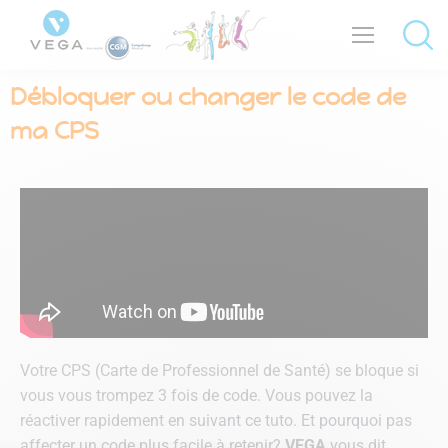
Débloquer ou changer le code de
ma CPS
Votre CPS (Carte de Professionnel de Santé) se bloque si
vous vous trompez 3 fois de code. Vous pouvez la
réactiver rapidement en suivant ce tuto. Et pourquoi pas
affecter un code plus facile à retenir?
VEGA
vous dit