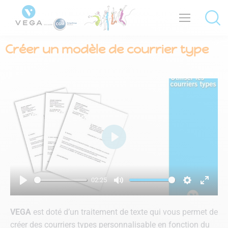
Créer un modèle de courrier type
Play
02:25
Play
Mute
Settings
Enter
fullsc
VEGA
est doté d’un traitement de texte qui vous permet de
créer des courriers types personnalisable en fonction du