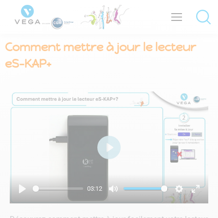
Comment mettre à jour le lecteur
eS-KAP+
Play
03:12
Play
Mute
Settings
Enter
fullsc