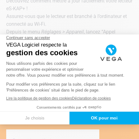
Découvrez comment mettre à jour facilement votre lecteur
eS-KAP+ !
Assurez-vous que le lecteur est branché à l’ordinateur et
connecté au Wi-Fi.
Depuis le menu
Réglages > Appareil
, lancez “Appel
Serveur Kapelse” pour récupérer la mise à jour.
Validez l’installation quand le message s’affiche, sans
débrancher l’appareil.
Enfin, vérifiez que la version installée commence par
01.01.3
pour confirmer que tout est à jour !
Télécharger le résumé